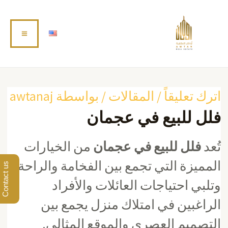
خطي
Main
لى
لمحتوى
enu
Post
navigation
اترك تعليقاً
/
المقالات
/ بواسطة
awtanaj
فلل للبيع في عجمان
تُعد
فلل للبيع في عجمان
من الخيارات
المميزة التي تجمع بين الفخامة والراحة،
Contact us
وتلبي احتياجات العائلات والأفراد
الراغبين في امتلاك منزل يجمع بين
التصميم العصري والموقع المثالي.